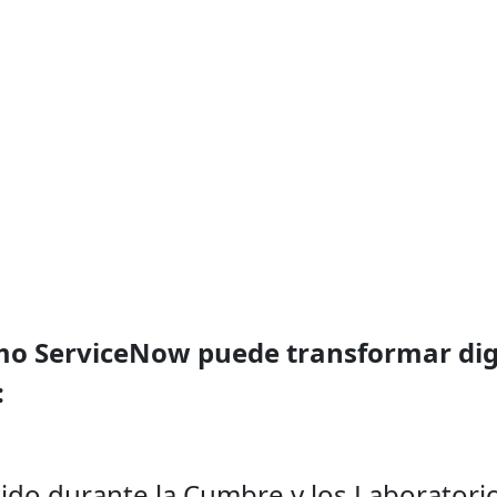
Summit
5
mo ServiceNow puede transformar dig
:
ido durante la Cumbre y los Laboratori