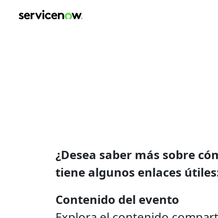
ServiceNow 
Mexico City
jueves, 25 de septiembre de 202
Camino Real
¿Desea saber más sobre có
tiene algunos enlaces útiles
Contenido del evento
Explora el contenido compart