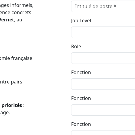
nges informels,
ience concrets
Vernet
, au
Job Level
Role
omie française
Fonction
entre pairs
Fonction
priorités
:
tage.
Fonction