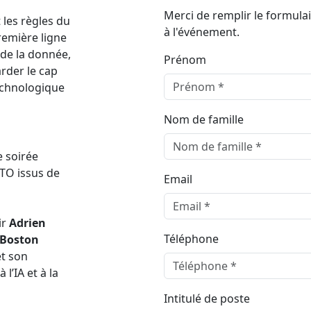
Merci de remplir le formulai
t les règles du
à l'événement.
remière ligne
 de la donnée,
Prénom
rder le cap
echnologique
Nom de famille
e soirée
CTO iss
us de
Email
ir
Adrien
Téléphone
 Boston
et son
 l’IA et à la
Intitulé de poste