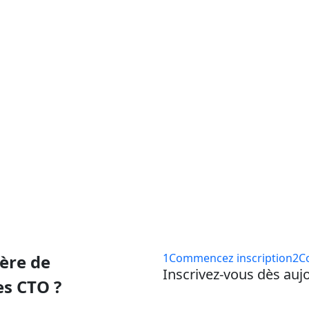
ponsor-section
A
'ère de
1
Commencez inscription
2
C
Inscrivez-vous dès aujo
es CTO ?