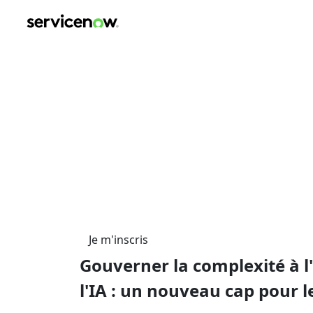
key-point-area, feature-area, speaker-area, agenda-area, s
Dîner CTO à l'ère de l'I
Jeudi 16 octobre 2025
19h30 - 22h30
Restaurant le Vernet
25 rue Vernet
75008 Paris
Je m'inscris
Gouverner la complexité à l
l'IA : un nouveau cap pour l