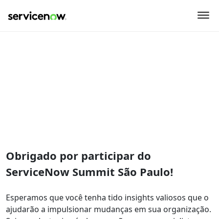
event-location
ServiceNow Summit São
Paulo
Este evento já foi concluído. Esperamos vê-lo em outro
evento em breve!
Obrigado por participar do
ServiceNow Summit São Paulo!
Esperamos que você tenha tido insights valiosos que o
ajudarão a impulsionar mudanças em sua organização.