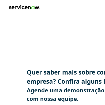
speaker-area, what-to-expect-section
ServiceNow AI Summ
Put AI to Work for You
Quarta-feira, 5 de agosto de 202
Quinta-feira, 6 de agosto de 20
Transamerica Expo Center
Quer saber mais sobre co
empresa? Confira alguns l
Agende uma demonstração 
com nossa equipe.