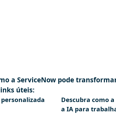
it São Paulo
6: Learning Labs
26: ServiceNow AI Summit
mo a ServiceNow pode transformar
inks úteis:
personalizada
Descubra como a 
a IA para trabalh